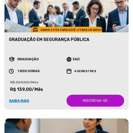
GANHE 2 PÓS PARA VOCÊ +1 PARA UM AMIGO
GRADUAÇÃO EM SEGURANÇA PÚBLICA
GRADUAÇÃO
EAD
1.800 HORAS
4 SEMESTRES
R$ 329,00/Mês
R$ 139,00/Mês
INSCREVA-SE
SAIBA MAIS