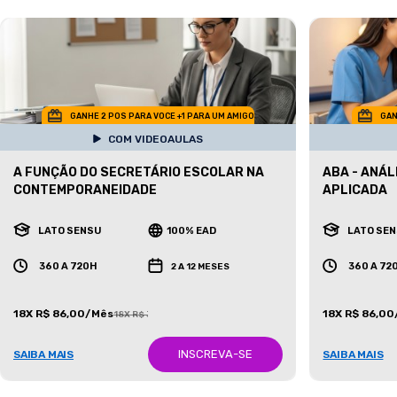
GANHE 2 POS PARA VOCE +1 PARA UM AMIGO
GAN
COM VIDEOAULAS
A FUNÇÃO DO SECRETÁRIO ESCOLAR NA
ABA - ANÁ
CONTEMPORANEIDADE
APLICADA
LATO SENSU
100% EAD
LATO SE
360 A 720H
360 A 72
2 A 12 MESES
18X R$ 86,00/Mês
18X R$ 86,0
18X R$ 387,00/Mês
INSCREVA-SE
SAIBA MAIS
SAIBA MAIS