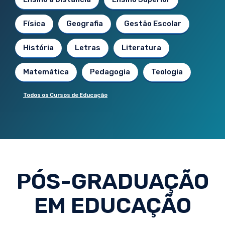
Física
Geografia
Gestão Escolar
História
Letras
Literatura
Matemática
Pedagogia
Teologia
Todos os Cursos de Educação
PÓS-GRADUAÇÃO
EM EDUCAÇÃO