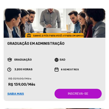
GANHE 2 PÓS PARA VOCÊ +1 PARA UM AMIGO
GRADUAÇÃO EM ADMINISTRAÇÃO
GRADUAÇÃO
EAD
3.200 HORAS
8 SEMESTRES
R$ 329,00/Mês
R$ 139,00/Mês
INSCREVA-SE
SAIBA MAIS