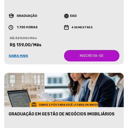
GRADUAÇÃO
EAD
1.720 HORAS
4 SEMESTRES
R$ 329,00/Mês
R$ 139,00/Mês
INSCREVA-SE
SAIBA MAIS
GANHE 2 PÓS PARA VOCÊ +1 PARA UM AMIGO
GRADUAÇÃO EM GESTÃO DE NEGÓCIOS IMOBILIÁRIOS