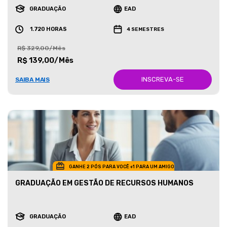
GRADUAÇÃO
EAD
1.720 HORAS
4 SEMESTRES
R$ 329,00/Mês
R$ 139,00/Mês
INSCREVA-SE
SAIBA MAIS
GANHE 2 PÓS PARA VOCÊ +1 PARA UM AMIGO
GRADUAÇÃO EM GESTÃO DE RECURSOS HUMANOS
GRADUAÇÃO
EAD