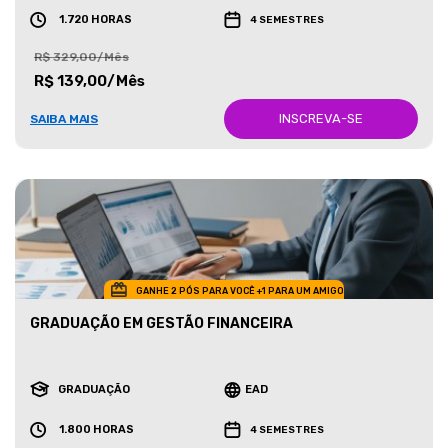
1.720 HORAS
4 SEMESTRES
R$ 329,00/Mês
R$ 139,00/Mês
INSCREVA-SE
SAIBA MAIS
GANHE 2 PÓS PARA VOCÊ +1 PARA UM AMIGO
GRADUAÇÃO EM GESTÃO FINANCEIRA
GRADUAÇÃO
EAD
1.800 HORAS
4 SEMESTRES