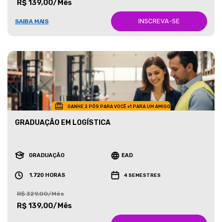
R$ 139,00/Mês
INSCREVA-SE
SAIBA MAIS
GANHE 2 PÓS PARA VOCÊ +1 PARA UM AMIGO
GRADUAÇÃO EM LOGÍSTICA
GRADUAÇÃO
EAD
1.720 HORAS
4 SEMESTRES
R$ 329,00/Mês
R$ 139,00/Mês