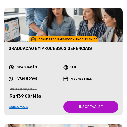
GANHE 2 PÓS PARA VOCÊ +1 PARA UM AMIGO
GRADUAÇÃO EM PROCESSOS GERENCIAIS
GRADUAÇÃO
EAD
1.720 HORAS
4 SEMESTRES
R$ 329,00/Mês
R$ 139,00/Mês
INSCREVA-SE
SAIBA MAIS