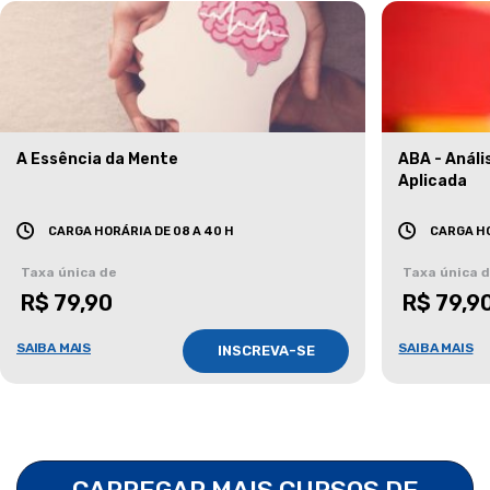
A Essência da Mente
ABA - Anál
Aplicada
CARGA HORÁRIA DE 08 A 40 H
CARGA HO
Taxa única de
Taxa única 
R$ 79,90
R$ 79,9
SAIBA MAIS
SAIBA MAIS
INSCREVA-SE
CARREGAR MAIS CURSOS DE