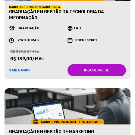
GANHE 1 PÓS COM DESTAQUE EM I.A.
GRADUAÇÃO EM GESTÃO DA TECNOLOGIA DA
INFORMAÇÃO
GRADUAÇÃO
EAD
2.120 HORAS
5 SEMESTRES
R$ 329,00/Mês
R$ 139,00/Mês
INSCREVA-SE
SAIBA MAIS
GANHE 2 PÓS PARA VOCÊ +1 PARA UM AMIGO
GRADUAÇÃO EM GESTÃO DE MARKETING