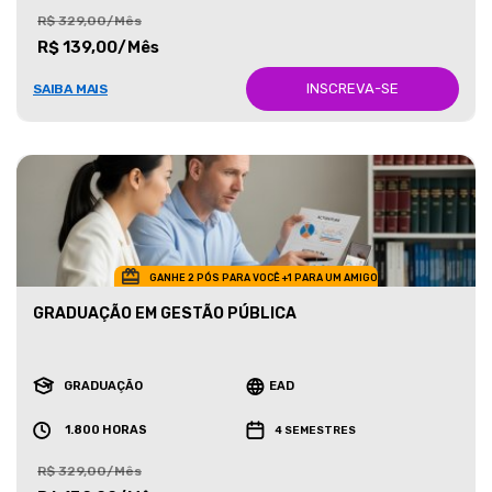
R$ 329,00/Mês
R$ 139,00/Mês
INSCREVA-SE
SAIBA MAIS
GANHE 2 PÓS PARA VOCÊ +1 PARA UM AMIGO
GRADUAÇÃO EM GESTÃO PÚBLICA
GRADUAÇÃO
EAD
1.800 HORAS
4 SEMESTRES
R$ 329,00/Mês