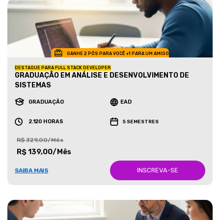
GANHE 2 PÓS PARA VOCÊ +1 PARA UM AMIGO
DESTAQUE PARA FULL STACK DEVELOPER
GRADUAÇÃO EM ANÁLISE E DESENVOLVIMENTO DE
SISTEMAS
GRADUAÇÃO
EAD
2.120 HORAS
5 SEMESTRES
R$ 329,00/Mês
R$ 139,00/Mês
INSCREVA-SE
SAIBA MAIS