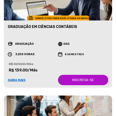
GANHE 2 PÓS PARA VOCÊ +1 PARA UM AMIGO
GRADUAÇÃO EM CIÊNCIAS CONTÁBEIS
GRADUAÇÃO
EAD
3.200 HORAS
8 SEMESTRES
R$ 329,00/Mês
R$ 139,00/Mês
INSCREVA-SE
SAIBA MAIS