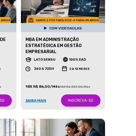
M AMIGO
GANHE 2 POS PARA VOCE +1 PARA UM AMIGO
COM VIDEOAULAS
 DE
MBA EM ADMINISTRAÇÃO
ESTRATÉGICA EM GESTÃO
EMPRESARIAL
LATO SENSU
100% EAD
360 A 720H
S
2 A 12 MESES
18X R$ 86,00/Mês
s
18X R$ 387,00/Mês
-SE
INSCREVA-SE
SAIBA MAIS