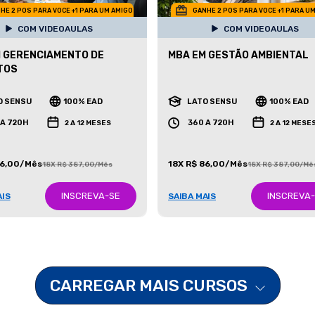
HE 2 POS PARA VOCE +1 PARA UM AMIGO
GANHE 2 POS PARA VOCE +1 PARA U
COM VIDEOAULAS
COM VIDEOAULAS
 GERENCIAMENTO DE
MBA EM GESTÃO AMBIENTAL
TOS
O SENSU
100% EAD
LATO SENSU
100% EAD
 A 720H
360 A 720H
2 A 12 MESES
2 A 12 MESE
86,00/Mês
18X R$ 86,00/Mês
18X R$ 387,00/Mês
18X R$ 387,00/Mê
INSCREVA-SE
INSCREVA
AIS
SAIBA MAIS
CARREGAR MAIS CURSOS