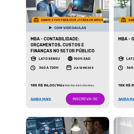
GANHE 2 POS PARA VOCE +1 PARA UM AMIGO
GAN
COM VIDEOAULAS
MBA - CONTABILIDADE:
MBA - 
ORÇAMENTOS, CUSTOS E
FINANÇAS NO SETOR PÚBLICO
LATO SENSU
100% EAD
LAT
360 A 720H
360
2 A 12 MESES
18X R$ 86,00/Mês
18X R$ 
18X R$ 387,00/Mês
INSCREVA-SE
SAIBA MAIS
SAIBA M