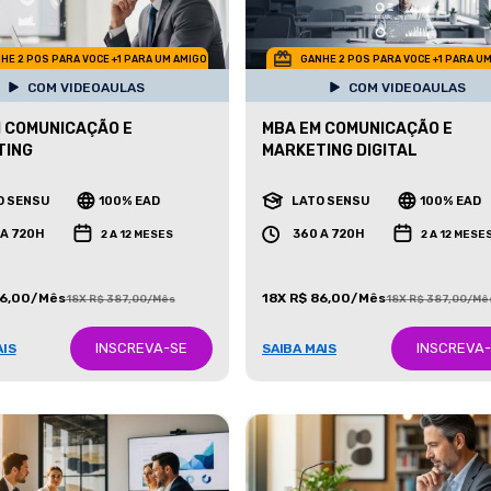
HE 2 POS PARA VOCE +1 PARA UM AMIGO
GANHE 2 POS PARA VOCE +1 PARA U
COM VIDEOAULAS
COM VIDEOAULAS
 COMUNICAÇÃO E
MBA EM COMUNICAÇÃO E
TING
MARKETING DIGITAL
O SENSU
100% EAD
LATO SENSU
100% EAD
 A 720H
360 A 720H
2 A 12 MESES
2 A 12 MESE
86,00/Mês
18X R$ 86,00/Mês
18X R$ 387,00/Mês
18X R$ 387,00/Mê
INSCREVA-SE
INSCREVA
AIS
SAIBA MAIS