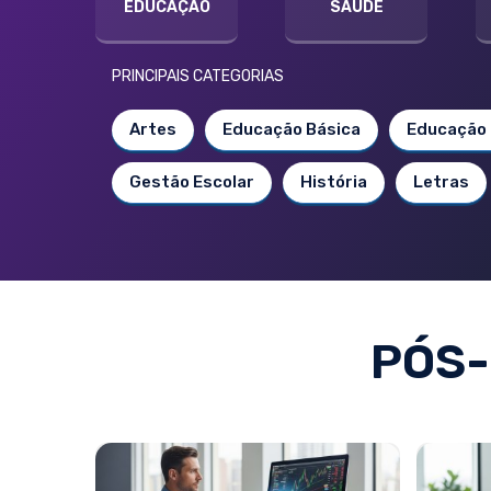
EDUCAÇÃO
SAÚDE
PRINCIPAIS CATEGORIAS
Artes
Educação Básica
Educação 
Gestão Escolar
História
Letras
PÓS