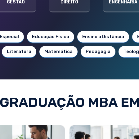
GESTÃO
DIREITO
ENGENHARIA
Especial
Educação Física
Ensino a Distância
Literatura
Matemática
Pedagogia
Teolog
-GRADUAÇÃO MBA EM