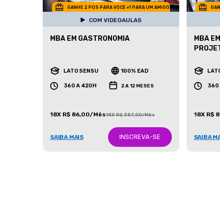
GANHE 2 POS PARA VOCE +1 PARA UM AMIGO
GAN
COM VIDEOAULAS
MBA EM GASTRONOMIA
MBA EM
PROJE
LATO SENSU
100% EAD
LAT
360 A 420H
360
2 A 12 MESES
18X R$ 86,00/Mês
18X R$ 
18X R$ 387,00/Mês
INSCREVA-SE
SAIBA MAIS
SAIBA M