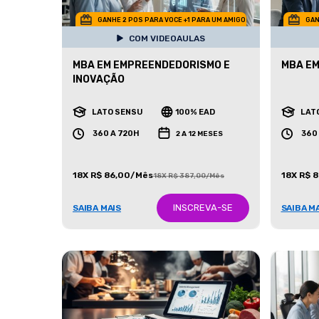
GANHE 2 POS PARA VOCE +1 PARA UM AMIGO
GAN
COM VIDEOAULAS
MBA EM EMPREENDEDORISMO E
MBA EM
INOVAÇÃO
LATO SENSU
100% EAD
LAT
360 A 720H
360
2 A 12 MESES
18X R$ 86,00/Mês
18X R$ 
18X R$ 387,00/Mês
INSCREVA-SE
SAIBA MAIS
SAIBA M