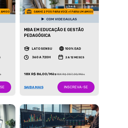
M AMIGO
GANHE 2 POS PARA VOCE +1 PARA UM AMIGO
COM VIDEOAULAS
MBA EM EDUCAÇÃO E GESTÃO
PEDAGÓGICA
LATO SENSU
100% EAD
360 A 720H
S
2 A 12 MESES
18X R$ 86,00/Mês
s
18X R$ 387,00/Mês
-SE
INSCREVA-SE
SAIBA MAIS