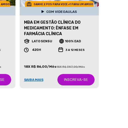
M AMIGO
GANHE 2 POS PARA VOCE +1 PARA UM AMIGO
COM VIDEOAULAS
MBA EM GESTÃO CLÍNICA DO
MEDICAMENTO: ÊNFASE EM
FARMÁCIA CLÍNICA
LATO SENSU
100% EAD
420H
S
3 A 12 MESES
18X R$ 86,00/Mês
s
18X R$ 387,00/Mês
-SE
INSCREVA-SE
SAIBA MAIS