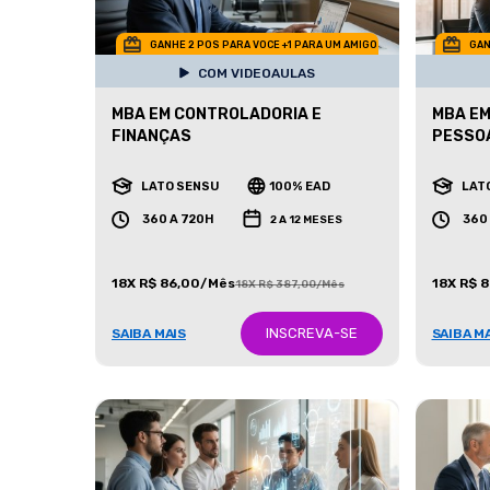
GANHE 2 POS PARA VOCE +1 PARA UM AMIGO
GAN
COM VIDEOAULAS
MBA EM CONTROLADORIA E
MBA EM
FINANÇAS
PESSO
LATO SENSU
100% EAD
LAT
360 A 720H
360
2 A 12 MESES
18X R$ 86,00/Mês
18X R$ 
18X R$ 387,00/Mês
INSCREVA-SE
SAIBA MAIS
SAIBA M