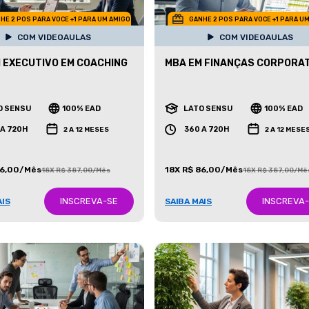
HE 2 POS PARA VOCE +1 PARA UM AMIGO
GANHE 2 POS PARA VOCE +1 PARA U
COM VIDEOAULAS
COM VIDEOAULAS
 EXECUTIVO EM COACHING
MBA EM FINANÇAS CORPORA
O SENSU
100% EAD
LATO SENSU
100% EAD
 A 720H
360 A 720H
2 A 12 MESES
2 A 12 MESE
86,00/Mês
18X R$ 86,00/Mês
18X R$ 387,00/Mês
18X R$ 387,00/Mê
INSCREVA-SE
INSCREVA
AIS
SAIBA MAIS