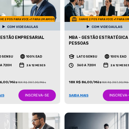
HE 2 POS PARA VOCE +1 PARA UM AMIGO
GANHE 2 POS PARA VOCE +1 PARA U
COM VIDEOAULAS
COM VIDEOAULAS
GESTÃO EMPRESARIAL
MBA - GESTÃO ESTRATÉGICA
PESSOAS
O SENSU
100% EAD
LATO SENSU
100% EAD
 A 720H
360 A 720H
2 A 12 MESES
2 A 12 MESE
86,00/Mês
18X R$ 86,00/Mês
18X R$ 387,00/Mês
18X R$ 387,00/Mê
INSCREVA-SE
INSCREVA
AIS
SAIBA MAIS