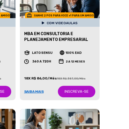
M AMIGO
GANHE 2 POS PARA VOCE +1 PARA UM AMIGO
COM VIDEOAULAS
MBA EM CONSULTORIA E
PLANEJAMENTO EMPRESARIAL
LATO SENSU
100% EAD
360 A 720H
S
2 A 12 MESES
18X R$ 86,00/Mês
s
18X R$ 387,00/Mês
-SE
INSCREVA-SE
SAIBA MAIS