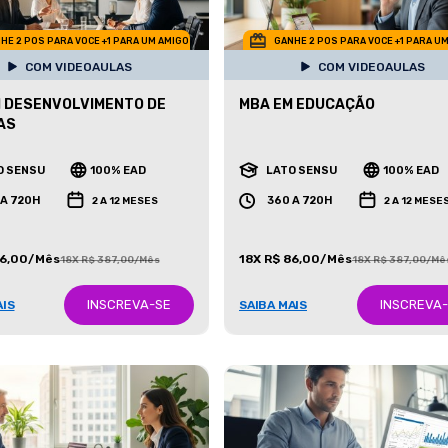
HE 2 POS PARA VOCE +1 PARA UM AMIGO
GANHE 2 POS PARA VOCE +1 PARA U
COM VIDEOAULAS
COM VIDEOAULAS
 DESENVOLVIMENTO DE
MBA EM EDUCAÇÃO
AS
O SENSU
100% EAD
LATO SENSU
100% EAD
 A 720H
360 A 720H
2 A 12 MESES
2 A 12 MESE
86,00/Mês
18X R$ 86,00/Mês
18X R$ 387,00/Mês
18X R$ 387,00/Mê
INSCREVA-SE
INSCREVA
AIS
SAIBA MAIS