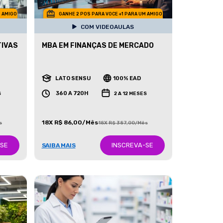
M AMIGO
GANHE 2 POS PARA VOCE +1 PARA UM AMIGO
COM VIDEOAULAS
TIVAS
MBA EM FINANÇAS DE MERCADO
LATO SENSU
100% EAD
360 A 720H
S
2 A 12 MESES
18X R$ 86,00/Mês
s
18X R$ 387,00/Mês
-SE
INSCREVA-SE
SAIBA MAIS