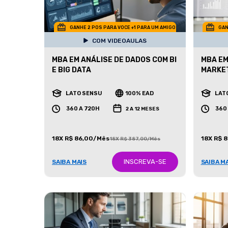
GANHE 2 POS PARA VOCE +1 PARA UM AMIGO
GAN
COM VIDEOAULAS
MBA EM ANÁLISE DE DADOS COM BI
MBA EM
E BIG DATA
MARKE
LATO SENSU
100% EAD
LAT
360 A 720H
360
2 A 12 MESES
18X R$ 86,00/Mês
18X R$ 
18X R$ 387,00/Mês
INSCREVA-SE
SAIBA MAIS
SAIBA M